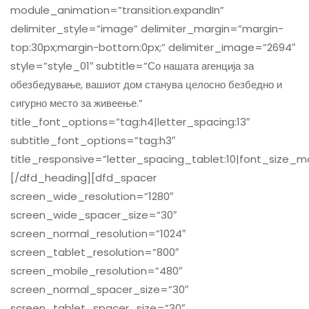
module_animation=”transition.expandIn”
delimiter_style=”image” delimiter_margin=”margin-
top:30px;margin-bottom:0px;” delimiter_image=”2694″
style=”style_01″ subtitle=”Со нашата агенција за
обезбедување, вашиот дом станува целосно безбедно и
сигурно место за живеење.”
title_font_options=”tag:h4|letter_spacing:13″
subtitle_font_options=”tag:h3″
title_responsive=”letter_spacing_tablet:10|font_size_mo
[/dfd_heading][dfd_spacer
screen_wide_resolution=”1280″
screen_wide_spacer_size=”30″
screen_normal_resolution=”1024″
screen_tablet_resolution=”800″
screen_mobile_resolution=”480″
screen_normal_spacer_size=”30″
screen_tablet_spacer_size=”30″