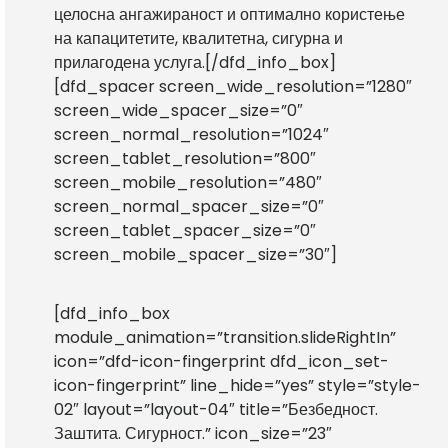
целосна ангажираност и оптимално користење
на капацитетите, квалитетна, сигурна и
прилагодена услуга.[/dfd_info_box]
[dfd_spacer screen_wide_resolution=”1280″
screen_wide_spacer_size=”0″
screen_normal_resolution=”1024″
screen_tablet_resolution=”800″
screen_mobile_resolution=”480″
screen_normal_spacer_size=”0″
screen_tablet_spacer_size=”0″
screen_mobile_spacer_size=”30″]
[dfd_info_box
module_animation=”transition.slideRightIn”
icon=”dfd-icon-fingerprint dfd_icon_set-
icon-fingerprint” line_hide=”yes” style=”style-
02″ layout=”layout-04″ title=”Безбедност.
Заштита. Сигурност.” icon_size=”23″