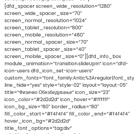
[dfd_spacer screen_wide_resolution=”1280″
screen_wide_spacer_size=”70″
screen_normal_resolution=”1024″
screen_tablet_resolution=”800″
screen_mobile_resolution=”480″
screen_normal_spacer_size=”70″
screen_tablet_spacer_size=”40″
screen_mobile_spacer_size=”0″][dfd_info_box
module_animation=”transition.slideUpIn” icon=”dfd-
icon-users dfd_icon_set-icon-users”
custom_fonts=”font_family:Antic%3Aregular|font_s
line_hide=”yes” style=”style-02″ layout=”layout-05″
title=”Физичко Обезбедување” icon_size=”23″
icon_color=”#2d2d2d” icon_hover=”#ffffff”
icon_bg_size=”80″ border_radius=”80″
fill_color_start=”#f4f4f4″ fill_color_end=”#f4f4f4″
hover_icon_bg=”#2d2d2d”
title_font_options=”tag:div”