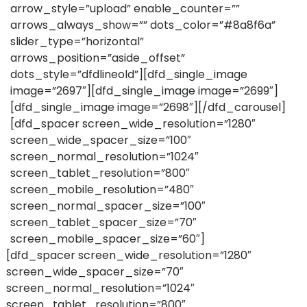
arrow_style=”upload” enable_counter=””
arrows_always_show=”” dots_color=”#8a8f6a”
slider_type=”horizontal”
arrows_position=”aside_offset”
dots_style=”dfdlineold”][dfd_single_image
image=”2697″][dfd_single_image image=”2699″]
[dfd_single_image image=”2698″][/dfd_carousel]
[dfd_spacer screen_wide_resolution=”1280″
screen_wide_spacer_size=”100″
screen_normal_resolution=”1024″
screen_tablet_resolution=”800″
screen_mobile_resolution=”480″
screen_normal_spacer_size=”100″
screen_tablet_spacer_size=”70″
screen_mobile_spacer_size=”60″]
[dfd_spacer screen_wide_resolution=”1280″
screen_wide_spacer_size=”70″
screen_normal_resolution=”1024″
screen_tablet_resolution=”800″