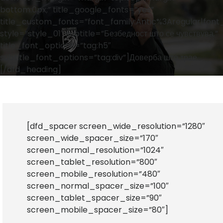
bottom:0px;” title_google_fonts=”yes”
title_custom_fonts=”font_family:Antic%3Aregular|fon
style=”style_01″ subtitle=”Безбедност што се чувствува.”
title_font_options=”tag:h5″
subtitle_font_options=”tag:div”]Доверба што трае.
[/dfd_heading]
[dfd_spacer screen_wide_resolution=”1280″
screen_wide_spacer_size=”170″
screen_normal_resolution=”1024″
screen_tablet_resolution=”800″
screen_mobile_resolution=”480″
screen_normal_spacer_size=”100″
screen_tablet_spacer_size=”90″
screen_mobile_spacer_size=”80″]