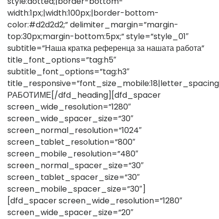
style:dotted;|border-bottom-
width:1px;|width:100px;|border-bottom-
color:#d2d2d2;” delimiter_margin=”margin-
top:30px;margin-bottom:5px;” style=”style_01″
subtitle=”Наша кратка референца за нашата работа”
title_font_options=”tag:h5″
subtitle_font_options=”tag:h3″
title_responsive=”font_size_mobile:18|letter_spaci
РАБОТИМЕ[/dfd_heading][dfd_spacer
screen_wide_resolution=”1280″
screen_wide_spacer_size=”30″
screen_normal_resolution=”1024″
screen_tablet_resolution=”800″
screen_mobile_resolution=”480″
screen_normal_spacer_size=”30″
screen_tablet_spacer_size=”30″
screen_mobile_spacer_size=”30″]
[dfd_spacer screen_wide_resolution=”1280″
screen_wide_spacer_size=”20″