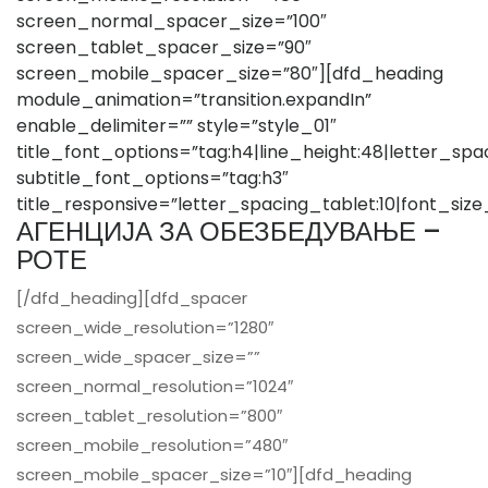
screen_normal_spacer_size=”100″
screen_tablet_spacer_size=”90″
screen_mobile_spacer_size=”80″][dfd_heading
module_animation=”transition.expandIn”
enable_delimiter=”” style=”style_01″
title_font_options=”tag:h4|line_height:48|letter_spac
subtitle_font_options=”tag:h3″
title_responsive=”letter_spacing_tablet:10|font_siz
АГЕНЦИЈА ЗА ОБЕЗБЕДУВАЊЕ –
РОТЕ
[/dfd_heading][dfd_spacer
screen_wide_resolution=”1280″
screen_wide_spacer_size=””
screen_normal_resolution=”1024″
screen_tablet_resolution=”800″
screen_mobile_resolution=”480″
screen_mobile_spacer_size=”10″][dfd_heading