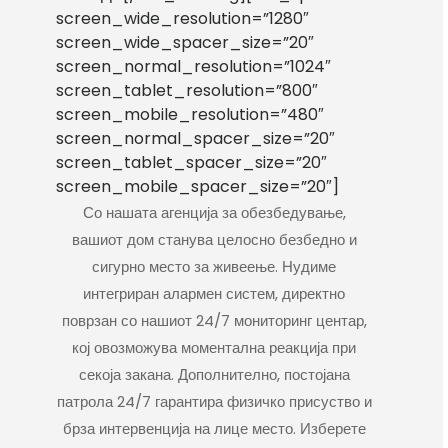
screen_wide_resolution=”1280″
screen_wide_spacer_size=”20″
screen_normal_resolution=”1024″
screen_tablet_resolution=”800″
screen_mobile_resolution=”480″
screen_normal_spacer_size=”20″
screen_tablet_spacer_size=”20″
screen_mobile_spacer_size=”20″]
Со нашата агенција за обезбедување,
вашиот дом станува целосно безбедно и
сигурно место за живеење. Нудиме
интегриран алармен систем, директно
поврзан со нашиот 24/7 мониторинг центар,
кој овозможува моментална реакција при
секоја закана. Дополнително, постојана
патрола 24/7 гарантира физичко присуство и
брза интервенција на лице место. Изберете