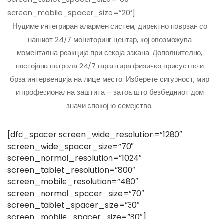
screen_mobile_spacer_size=”20″]
Нудиме интегриран алармен систем, директно поврзан со
нашиот 24/7 мониторинг центар, кој овозможува
моментална реакција при секоја закана. Дополнително,
постојана патрола 24/7 гарантира физичко присуство и
брза интервенција на лице место. Изберете сигурност, мир
и професионална заштита – затоа што безбедниот дом
значи спокојно семејство.
[dfd_spacer screen_wide_resolution=”1280″
screen_wide_spacer_size=”70″
screen_normal_resolution=”1024″
screen_tablet_resolution=”800″
screen_mobile_resolution=”480″
screen_normal_spacer_size=”70″
screen_tablet_spacer_size=”30″
screen_mobile_spacer_size=”80″]