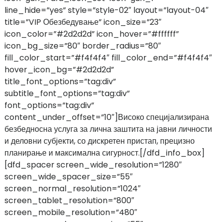
line_hide=”yes” style=”style-02″ layout=”layout-04″
title=”VIP Обезбедување” icon_size=”23″
icon_color=”#2d2d2d” icon_hover=”#ffffff”
icon_bg_size=”80″ border_radius=”80″
fill_color_start=”#f4f4f4″ fill_color_end=”#f4f4f4″
hover_icon_bg=”#2d2d2d”
title_font_options=”tag:div”
subtitle_font_options=”tag:div”
font_options=”tag:div”
content_under_offset=”10″]Високо специјализирана
безбедносна услуга за лична заштита на јавни личности
и деловни субјекти, со дискретен пристап, прецизно
планирање и максимална сигурност.[/dfd_info_box]
[dfd_spacer screen_wide_resolution=”1280″
screen_wide_spacer_size=”55″
screen_normal_resolution=”1024″
screen_tablet_resolution=”800″
screen_mobile_resolution=”480″