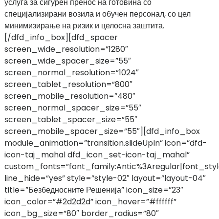
услуга за сигурен пренос на готовина со
специјализирани возила и обучен персонал, со цел
минимизирање на ризик и целосна заштита.
[/dfd_info_box][dfd_spacer
screen_wide_resolution=”1280″
screen_wide_spacer_size=”55″
screen_normal_resolution=”1024″
screen_tablet_resolution=”800″
screen_mobile_resolution=”480″
screen_normal_spacer_size=”55″
screen_tablet_spacer_size=”55″
screen_mobile_spacer_size=”55″][dfd_info_box
module_animation=”transition.slideUpIn” icon=”dfd-
icon-taj_mahal dfd_icon_set-icon-taj_mahal”
custom_fonts=”font_family:Antic%3Aregular|font_st
line_hide=”yes” style=”style-02″ layout=”layout-04″
title=”Безбедносните Решенија” icon_size=”23″
icon_color=”#2d2d2d” icon_hover=”#ffffff”
icon_bg_size=”80″ border_radius=”80″