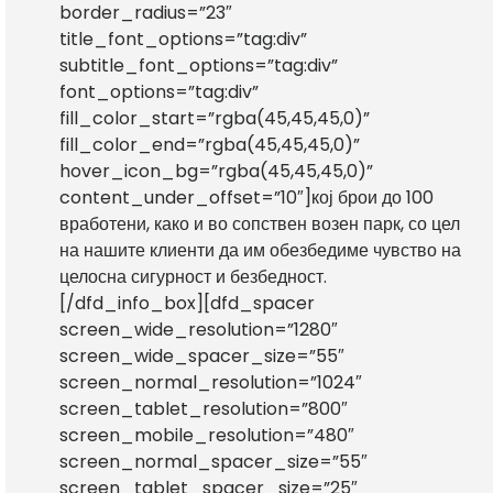
border_radius=”23″
title_font_options=”tag:div”
subtitle_font_options=”tag:div”
font_options=”tag:div”
fill_color_start=”rgba(45,45,45,0)”
fill_color_end=”rgba(45,45,45,0)”
hover_icon_bg=”rgba(45,45,45,0)”
content_under_offset=”10″]кој брои до 100
вработени, како и во сопствен возен парк, со цел
на нашите клиенти да им обезбедиме чувство на
целосна сигурност и безбедност.
[/dfd_info_box][dfd_spacer
screen_wide_resolution=”1280″
screen_wide_spacer_size=”55″
screen_normal_resolution=”1024″
screen_tablet_resolution=”800″
screen_mobile_resolution=”480″
screen_normal_spacer_size=”55″
screen_tablet_spacer_size=”25″