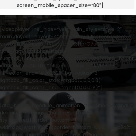
screen_mobile_spacer_size=”80″]
[videoplayer line_hide=”yes” main_style=”style-2″
main_layout=”layout-4″ title=”Play fullscreen video”
video_link=”https://youtu.be/X3NprG7uC_Y”
title_font_options=”tag:div”
subtitle_font_options=”tag:div|font_size:14|line_height:
icon_color=”#ffffff” fill_color_start=”#262626″
fill_color_end=”#262626″ bg_radius=”3″
lightbox_fill_color_start=”rgba(0,0,0,0.8)”
lightbox_fill_color_end=”rgba(0,0,0,0.8)”]
[dfd_heading module_animation=”transition.expandIn”
delimiter_settings=”border-bottom-
style:dotted;|border-bottom-
width:1px;|width:100px;|border-bottom-color:#d2d2d2;”
delimiter_margin=”margin-top:30px;margin-