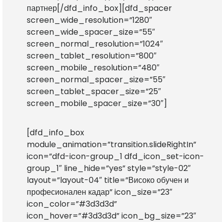
партнер[/dfd_info_box][dfd_spacer
screen_wide_resolution=”1280″
screen_wide_spacer_size=”55″
screen_normal_resolution=”1024″
screen_tablet_resolution=”800″
screen_mobile_resolution=”480″
screen_normal_spacer_size=”55″
screen_tablet_spacer_size=”25″
screen_mobile_spacer_size=”30″]
[dfd_info_box
module_animation=”transition.slideRightIn”
icon=”dfd-icon-group_1 dfd_icon_set-icon-
group_1″ line_hide=”yes” style=”style-02″
layout=”layout-04″ title=”Високо обучен и
професионален кадар” icon_size=”23″
icon_color=”#3d3d3d”
icon_hover=”#3d3d3d” icon_bg_size=”23″