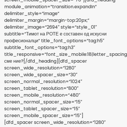
module_animation=”transition.expandIn”
delimiter_style=”image”
delimiter_margin=”margin-top:20px;”
delimiter_image=”2694″ style=”style_01″
subtitle=”Тимот на РОТЕ е составен од искусни
професионалци” title_font_options=”tag:h5″
subtitle_font_options=”tag:h3″
title_responsive=”font_size_mobile:18|letter_spacing
сме ние?[/dfd_heading][dfd_spacer
screen_wide_resolution=”1280″
screen_wide_spacer_size=”30″
screen_normal_resolution=”1024″
screen_tablet_resolution=”800″
screen_mobile_resolution=”480″
screen_normal_spacer_size=”15″
screen_tablet_spacer_size=”15″
screen_mobile_spacer_size=”15″]
[dfd_spacer screen_wide_resolution=”1280″