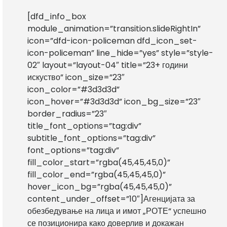
[dfd_info_box
module_animation=”transition.slideRightIn”
icon=”dfd-icon-policeman dfd_icon_set-
icon-policeman” line_hide=”yes” style=”style-
02″ layout=”layout-04″ title=”23+ години
искуство” icon_size=”23″
icon_color=”#3d3d3d”
icon_hover=”#3d3d3d” icon_bg_size=”23″
border_radius=”23″
title_font_options=”tag:div”
subtitle_font_options=”tag:div”
font_options=”tag:div”
fill_color_start=”rgba(45,45,45,0)”
fill_color_end=”rgba(45,45,45,0)”
hover_icon_bg=”rgba(45,45,45,0)”
content_under_offset=”10″]Агенцијата за
обезбедување на лица и имот „РОТЕ“ успешно
се позиционира како доверлив и докажан