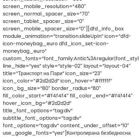
screen_mobile_resolution=”480″
screen_normal_spacer_size=”70″
screen_tablet_spacer_size=”0″
screen_mobile_spacer_size=”0″][dfd_info_box
module_animation=”transition.slideUpIn” icon=”dfd-
icon-moneybag_euro dfd_icon_set-icon-
moneybag_euro”
custom_fonts=”font_family:Antic%3Aregular|font_st
line_hide=”yes” style=”style-02″ layout=”layout-04″
title=”Транспорт на Пари” icon_size=”23″
icon_color=”#2d2d2d” icon_hover=”#ffffff”
icon_bg_size=”80″ border_radius=”80″
fill_color_start=”#f4f4f4″ fill_color_end=”#f4f4f4″
hover_icon_bg=”#2d2d2d”
title_font_options=”tag:div”
subtitle_font_options=”tag:div”
font_options=”tag:div” content_under_offset=”10″
use_google_fonts=”yes”]Контролирана безбедносна