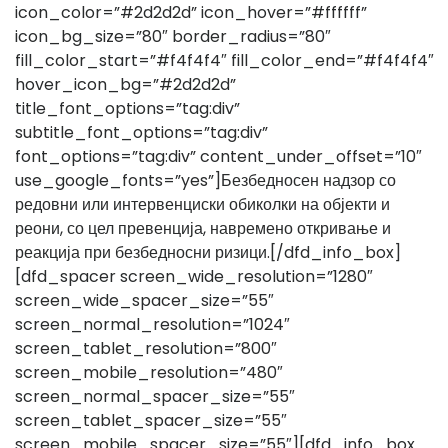
icon_color=”#2d2d2d” icon_hover=”#ffffff”
icon_bg_size=”80″ border_radius=”80″
fill_color_start=”#f4f4f4″ fill_color_end=”#f4f4f4″
hover_icon_bg=”#2d2d2d”
title_font_options=”tag:div”
subtitle_font_options=”tag:div”
font_options=”tag:div” content_under_offset=”10″
use_google_fonts=”yes”]Безбедносен надзор со
редовни или интервенциски обиколки на објекти и
реони, со цел превенција, навремено откривање и
реакција при безбедносни ризици.[/dfd_info_box]
[dfd_spacer screen_wide_resolution=”1280″
screen_wide_spacer_size=”55″
screen_normal_resolution=”1024″
screen_tablet_resolution=”800″
screen_mobile_resolution=”480″
screen_normal_spacer_size=”55″
screen_tablet_spacer_size=”55″
screen_mobile_spacer_size=”55″][dfd_info_box