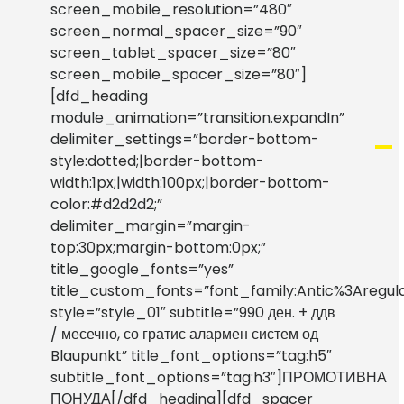
screen_mobile_resolution=”480″
screen_normal_spacer_size=”90″
screen_tablet_spacer_size=”80″
screen_mobile_spacer_size=”80″]
[dfd_heading
module_animation=”transition.expandIn”
delimiter_settings=”border-bottom-
style:dotted;|border-bottom-
width:1px;|width:100px;|border-bottom-
color:#d2d2d2;”
delimiter_margin=”margin-
top:30px;margin-bottom:0px;”
title_google_fonts=”yes”
title_custom_fonts=”font_family:Antic%3Aregu
style=”style_01″ subtitle=”990 ден. + ддв
/ месечно, со гратис алармен систем од
Blaupunkt” title_font_options=”tag:h5″
subtitle_font_options=”tag:h3″]ПРОМОТИВНА
ПОНУДА[/dfd_heading][dfd_spacer