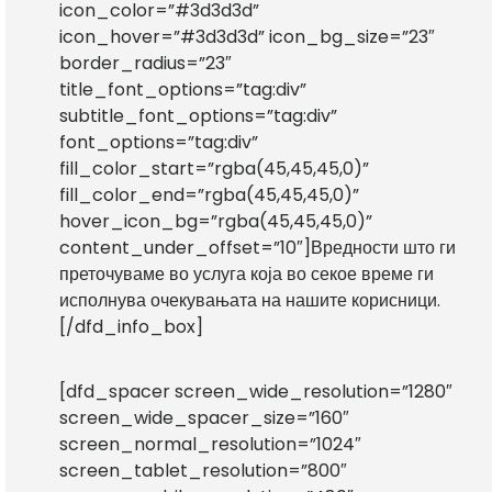
icon_color=”#3d3d3d”
icon_hover=”#3d3d3d” icon_bg_size=”23″
border_radius=”23″
title_font_options=”tag:div”
subtitle_font_options=”tag:div”
font_options=”tag:div”
fill_color_start=”rgba(45,45,45,0)”
fill_color_end=”rgba(45,45,45,0)”
hover_icon_bg=”rgba(45,45,45,0)”
content_under_offset=”10″]Вредности што ги
преточуваме во услуга која во секое време ги
исполнува очекувањата на нашите корисници.
[/dfd_info_box]
[dfd_spacer screen_wide_resolution=”1280″
screen_wide_spacer_size=”160″
screen_normal_resolution=”1024″
screen_tablet_resolution=”800″