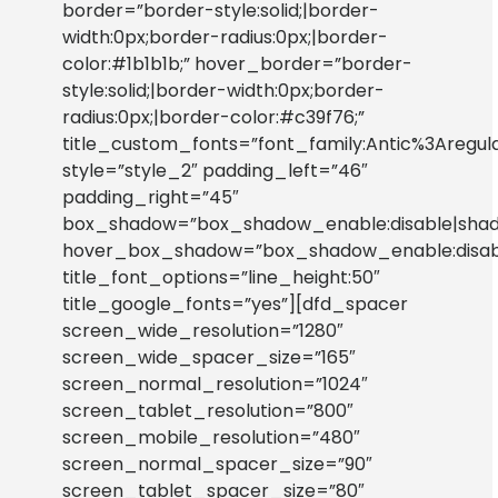
border=”border-style:solid;|border-
width:0px;border-radius:0px;|border-
color:#1b1b1b;” hover_border=”border-
style:solid;|border-width:0px;border-
radius:0px;|border-color:#c39f76;”
title_custom_fonts=”font_family:Antic%3Aregu
style=”style_2″ padding_left=”46″
padding_right=”45″
box_shadow=”box_shadow_enable:disable|shado
hover_box_shadow=”box_shadow_enable:disable
title_font_options=”line_height:50″
title_google_fonts=”yes”][dfd_spacer
screen_wide_resolution=”1280″
screen_wide_spacer_size=”165″
screen_normal_resolution=”1024″
screen_tablet_resolution=”800″
screen_mobile_resolution=”480″
screen_normal_spacer_size=”90″
screen_tablet_spacer_size=”80″