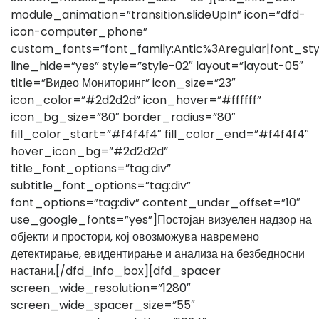
module_animation=”transition.slideUpIn” icon=”dfd-
icon-computer_phone”
custom_fonts=”font_family:Antic%3Aregular|font_s
line_hide=”yes” style=”style-02″ layout=”layout-05″
title=”Видео Мониторинг” icon_size=”23″
icon_color=”#2d2d2d” icon_hover=”#ffffff”
icon_bg_size=”80″ border_radius=”80″
fill_color_start=”#f4f4f4″ fill_color_end=”#f4f4f4″
hover_icon_bg=”#2d2d2d”
title_font_options=”tag:div”
subtitle_font_options=”tag:div”
font_options=”tag:div” content_under_offset=”10″
use_google_fonts=”yes”]Постојан визуелен надзор на
објекти и простори, кој овозможува навремено
детектирање, евидентирање и анализа на безбедносни
настани.[/dfd_info_box][dfd_spacer
screen_wide_resolution=”1280″
screen_wide_spacer_size=”55″