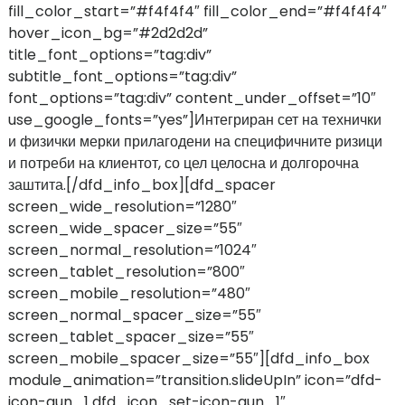
fill_color_start=”#f4f4f4″ fill_color_end=”#f4f4f4″
hover_icon_bg=”#2d2d2d”
title_font_options=”tag:div”
subtitle_font_options=”tag:div”
font_options=”tag:div” content_under_offset=”10″
use_google_fonts=”yes”]Интегриран сет на технички
и физички мерки прилагодени на специфичните ризици
и потреби на клиентот, со цел целосна и долгорочна
заштита.[/dfd_info_box][dfd_spacer
screen_wide_resolution=”1280″
screen_wide_spacer_size=”55″
screen_normal_resolution=”1024″
screen_tablet_resolution=”800″
screen_mobile_resolution=”480″
screen_normal_spacer_size=”55″
screen_tablet_spacer_size=”55″
screen_mobile_spacer_size=”55″][dfd_info_box
module_animation=”transition.slideUpIn” icon=”dfd-
icon-gun_1 dfd_icon_set-icon-gun_1″