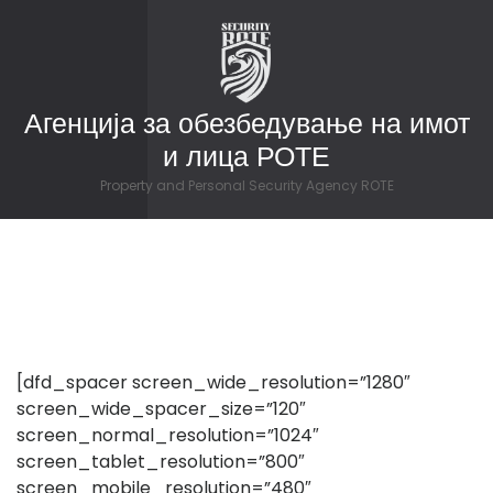
Skip to content
Агенција за обезбедување на имот
и лица РОТЕ
Property and Personal Security Agency ROTE
[dfd_spacer screen_wide_resolution=”1280″
screen_wide_spacer_size=”120″
screen_normal_resolution=”1024″
screen_tablet_resolution=”800″
screen_mobile_resolution=”480″