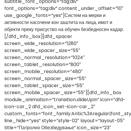
subtitle_font_options=”tag:div”
font_options=”tag:div” content_under_offset=”10″
use_google_fonts=”yes”]Систем на мерки и
активности насочени кон заштита на лица, имот и
објекти преку присуство на обучен безбедносен кадар.
[/dfd_info_box][dfd_spacer
screen_wide_resolution=”1280″
screen_wide_spacer_size=”55″
screen_normal_resolution=”1024″
screen_tablet_resolution=”800″
screen_mobile_resolution=”480″
screen_normal_spacer_size=”55″
screen_tablet_spacer_size=”55″
screen_mobile_spacer_size=”55″][dfd_info_box
module_animation=”transition.slideUpIn” icon=”dfd-
icon-car_2 dfd_icon_set-icon-car_2″
custom_fonts=”font_family:Antic%3Aregular|font_s
line_hide=”yes” style=”style-02″ layout=”layout-05″
title=”Патролно Обезбедување” icon_size=”23″