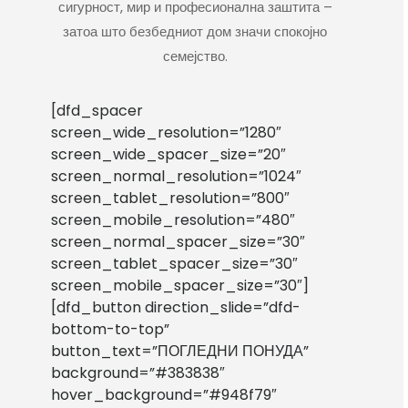
сигурност, мир и професионална заштита –
затоа што безбедниот дом значи спокојно
семејство.
[dfd_spacer
screen_wide_resolution=”1280″
screen_wide_spacer_size=”20″
screen_normal_resolution=”1024″
screen_tablet_resolution=”800″
screen_mobile_resolution=”480″
screen_normal_spacer_size=”30″
screen_tablet_spacer_size=”30″
screen_mobile_spacer_size=”30″]
[dfd_button direction_slide=”dfd-
bottom-to-top”
button_text=”ПОГЛЕДНИ ПОНУДА”
background=”#383838″
hover_background=”#948f79″