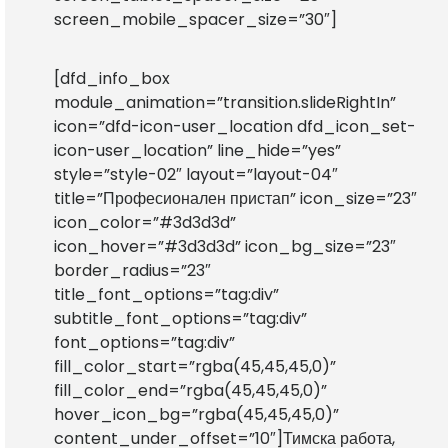
screen_mobile_spacer_size=”30″]
[dfd_info_box
module_animation=”transition.slideRightIn”
icon=”dfd-icon-user_location dfd_icon_set-
icon-user_location” line_hide=”yes”
style=”style-02″ layout=”layout-04″
title=”Професионален пристап” icon_size=”23″
icon_color=”#3d3d3d”
icon_hover=”#3d3d3d” icon_bg_size=”23″
border_radius=”23″
title_font_options=”tag:div”
subtitle_font_options=”tag:div”
font_options=”tag:div”
fill_color_start=”rgba(45,45,45,0)”
fill_color_end=”rgba(45,45,45,0)”
hover_icon_bg=”rgba(45,45,45,0)”
content_under_offset=”10″]Тимска работа,